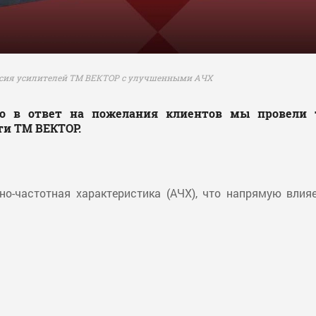
рсия усилителей ТМ ВЕКТОР с улучшенными АЧХ
то в ответ на пожелания клиентов мы провели т
ти ТМ ВЕКТОР.
-частотная характеристика (АЧХ), что напрямую влияе