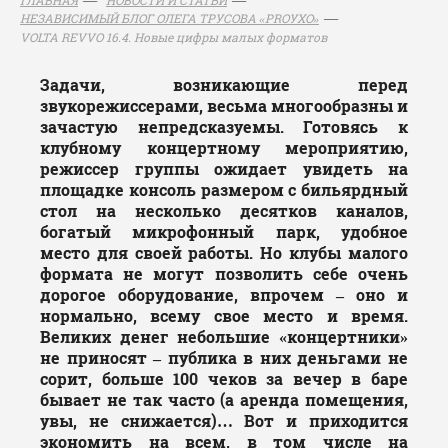
НЕЗАВИСИМЫЙ БЛОГ ОЛЕГА ТРУСОВА «PROУХО»
VOLTA REVVO 16.4. Новые цифры малых форматов
Задачи, возникающие перед
звукорежиссерами, весьма многообразны и
зачастую непредсказуемы. Готовясь к
клубному концертному мероприятию,
режиссер группы ожидает увидеть на
площадке консоль размером с бильярдный
стол на несколько десятков каналов,
богатый микрофонный парк, удобное
место для своей работы. Но клубы малого
формата не могут позволить себе очень
дорогое оборудование, впрочем – оно и
нормально, всему свое место и время.
Великих денег небольшие «концертники»
не приносят – публика в них деньгами не
сорит, больше 100 чеков за вечер в баре
бывает не так часто (а аренда помещения,
увы, не снижается)… Вот и приходится
экономить на всем, в том числе на