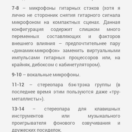
7-8
– микрофоны гитарных стэков (хотя я
лично не сторонник снятия гитарного сигнала
микрофоном на компактных сценах. Данная
конфигурация содержит слишком много
переменных составляющих и факторов
внешнего влияния – предпочтительнее пару
«динамик-микрофон» заменить виртуальными
импульсами гитарных процессоров или, на
крайняк, дибоксом с кабинетулятором).
9-10
– вокальные микрофоны.
11-12
– стереопара бэк-трэка группы (в
последнее время этим пользуются даже «тру-
металлисты»).
13-14
– стереопара для клавишных
инструментов или музыкального
проигрывателя фонового озвучивания и
дружеских посиделок.