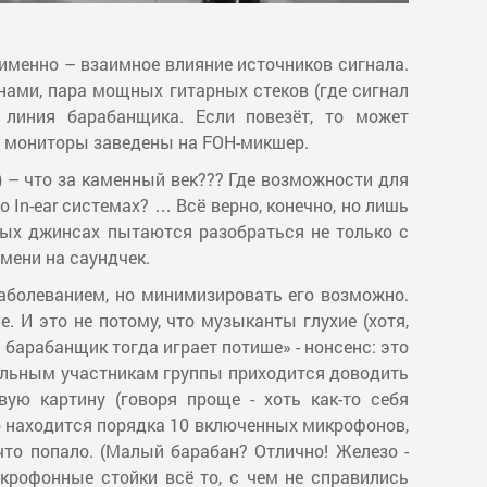
 именно – взаимное влияние источников сигнала.
нами, пара мощных гитарных стеков (где сигнал
 линия барабанщика. Если повезёт, то может
е мониторы заведены на FOH-микшер.
) – что за каменный век??? Где возможности для
In-ear системах? … Всё верно, конечно, но лишь
аных джинсах пытаются разобраться не только с
мени на саундчек.
аболеванием, но минимизировать его возможно.
. И это не потому, что музыканты глухие (хотя,
 барабанщик тогда играет потише» - нонсенс: это
стальным участникам группы приходится доводить
ую картину (говоря проще - хоть как-то себя
о находится порядка 10 включенных микрофонов,
что попало. (Малый барабан? Отлично! Железо -
крофонные стойки всё то, с чем не справились