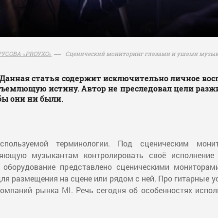
Сценический мониторинг глазами и ушами музы
УСОВА «PROУХО»
анная статья содержит исключительно личное восп
бъемлющую истину. Автор не преследовал цели разжи
бы они ни были.
спользуемой терминологии. Под сценическим мони
оляющую музыкантам контролировать своё исполнение
ое оборудование представлено сценическими монитора
 размещения на сцене или рядом с ней. Про гитарные ус
компаний рынка MI. Речь сегодня об особенностях испо