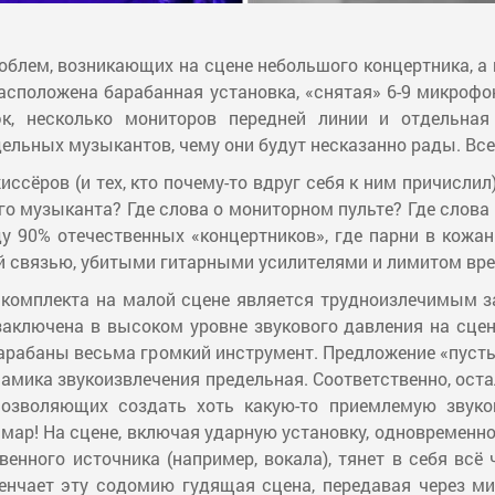
облем, возникающих на сцене небольшого концертника, а
асположена барабанная установка, «снятая» 6-9 микрофо
к, несколько мониторов передней линии и отдельная
дельных музыкантов, чему они будут несказанно рады. Вс
сёров (и тех, кто почему-то вдруг себя к ним причислил
 музыканта? Где слова о мониторном пульте? Где слова о 
ду 90% отечественных «концертников», где парни в кож
ой связью, убитыми гитарными усилителями и лимитом вре
о комплекта на малой сцене является трудноизлечимым з
аключена в высоком уровне звукового давления на сцене
е барабаны весьма громкий инструмент. Предложение «пусть
динамика звукоизвлечения предельная. Соответственно, о
позволяющих создать хоть какую-то приемлемую звуков
шмар! На сцене, включая ударную установку, одновременн
енного источника (например, вокала), тянет в себя всё 
Венчает эту содомию гудящая сцена, передавая через ми