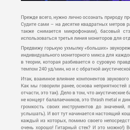
Прежде всего, нужно лично осознать природу пр
Судите сами – на десятке квадратных метров р
также снимается микрофонами), басовый стэ
использоваться третья линия мониторов для от
Предвижу горькую ухмылку «больших» звукорежис
индивидуального мониторного микса для каждого
в теории, которая разбивается о суровую прав
темпом 240 уд/мин, но и с обратной акустическ
Итак, взаимное влияние компонентов звуковог
Как мы говорили ранее, основа неприятностей з
отчасти, это так). Дело в том, что акустически
не концерт балалаечников, это thrash metal и 
громкость своих инструментов до значений, 
услышать). И вот тут начинается настоящий ко
каждый из которых, помимо своего непосредств
очень хорошо! Гитарный стек? И это можно!) 