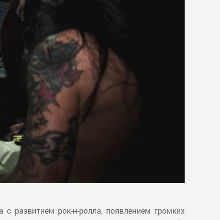
 с развитием рок-н-ролла, появлением громких