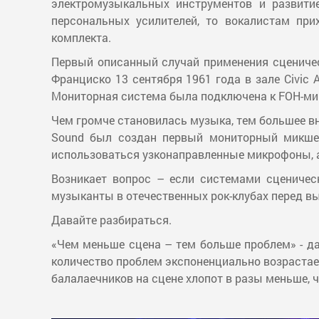
электромузыкальных инструментов и развити
персональных усилителей, то вокалистам пр
комплекта.
Первый описанный случай применения сценичес
Франциско 13 сентября 1961 года в зале Civic
Мониторная система была подключена к FOH-мик
Чем громче становилась музыка, тем большее в
Sound был создан первый мониторный микшерн
использоваться узконаправленные микрофоны, 
Возникает вопрос – если системами сценичес
музыканты в отечественных рок-клубах перед вы
Давайте разбираться.
«Чем меньше сцена – тем больше проблем» - дан
количество проблем экспоненциально возрастает
балалаечников на сцене хлопот в разы меньше, ч