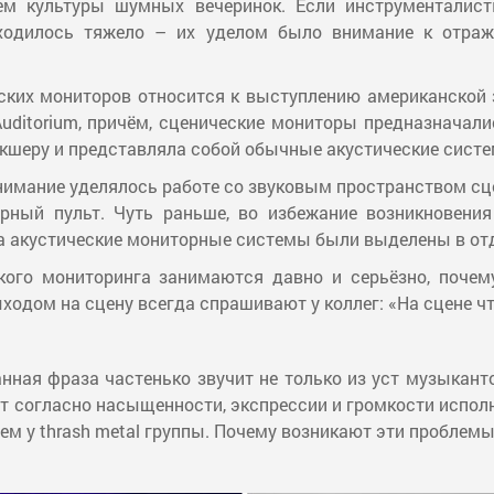
ем культуры шумных вечеринок. Если инструменталист
иходилось тяжело – их уделом было внимание к отражё
ких мониторов относится к выступлению американской 
 Auditorium, причём, сценические мониторы предназначал
шеру и представляла собой обычные акустические систе
нимание уделялось работе со звуковым пространством сц
ый пульт. Чуть раньше, во избежание возникновения 
а акустические мониторные системы были выделены в от
кого мониторинга занимаются давно и серьёзно, почем
ходом на сцену всегда спрашивают у коллег: «На сцене ч
ная фраза частенько звучит не только из уст музыкантов
 согласно насыщенности, экспрессии и громкости исполн
ем у thrash metal группы. Почему возникают эти проблемы