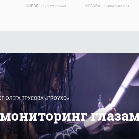
КИРОВ:
МОСКВА:
+7 (8332) 211-541
+7 (495) 260-18-64
Г ОЛЕГА ТРУСОВА «PROУХО»
мониторинг глаза