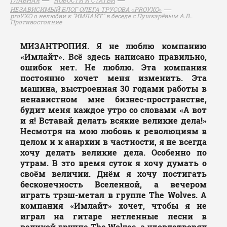
НЕЗАВИСИМЫЙ БЛОГ ОЛЕГА ТРУСОВА «PROУХО»
proУХО о нелюбви к "ИМЛАЙТ" в беседе с Пушкарёвым А.В..
Противостояние
МИЗАНТРОПИЯ. Я не люблю компанию
«Имлайт». Всё здесь написано правильно,
ошибок нет. Не люблю. Эта компания
постоянно хочет меня изменить. Эта
машина, выстроенная 30 годами работы в
ненавистном мне бизнес-пространстве,
будит меня каждое утро со словами «А вот
и я! Вставай делать всякие великие дела!»
Несмотря на мою любовь к революциям в
целом и к анархии в частности, я не всегда
хочу делать великие дела. Особенно по
утрам. В это время суток я хочу думать о
своём величии. Днём я хочу постигать
бесконечность Вселенной, а вечером
играть трэш-метал в группе The Wolves. А
компания «Имлайт» хочет, чтобы я не
играл на гитаре нетленные песни в
великой группе The Wolves, а удовлетворял