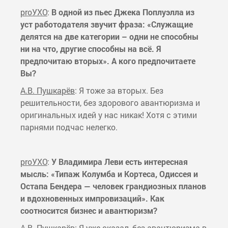
proУХО
:
В одной из пьес Джека Поплуэлла из
уст работодателя звучит фраза: «Служащие
делятся на две категории – одни не способны
ни на что, другие способны на всё. Я
предпочитаю вторых». А кого предпочитаете
Вы?
А.В. Пушкарёв
: Я тоже за вторых. Без
решительности, без здорового авантюризма и
оригинальных идей у нас никак! Хотя с этими
парнями подчас нелегко.
proУХО
:
У Владимира Леви есть интересная
мысль: «Типаж Колумба и Кортеса, Одиссея и
Остапа Бендера — человек грандиозных планов
и вдохновенных импровизаций». Как
соотносится бизнес и авантюризм?
А.В. Пушкарёв
: Я уже сказал, без авантюризма в