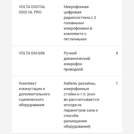
VOLTA DIGITAL
Микрофонная
0202 HL PRO
цифровая
радиосистема с 2
головными
микрофонами в
комплекте с
петличными
VOLTA DM-b58
Ручной
4
динамический
микрофон
проводной
Комплект
Кабели, разъёмы,
1
коммутации и
микрофонные
дополнительного
стойки и т.п. (кол-
сценического
во рассчитывается
оборудования
исходя из
параметров зала и
способа
размещения
оборудования)