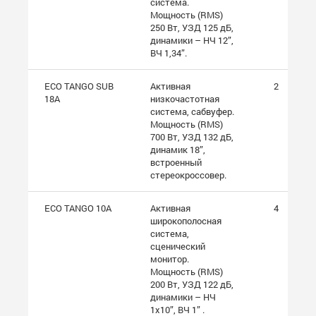
система.
Мощность (RMS)
250 Вт, УЗД 125 дБ,
динамики – НЧ 12”,
ВЧ 1,34”.
ECO TANGO SUB
Активная
2
18A
низкочастотная
система, сабвуфер.
Мощность (RMS)
700 Вт, УЗД 132 дБ,
динамик 18”,
встроенный
стереокроссовер.
ECO TANGO 10A
Активная
4
широкополосная
система,
сценический
монитор.
Мощность (RMS)
200 Вт, УЗД 122 дБ,
динамики – НЧ
1х10”, ВЧ 1” .