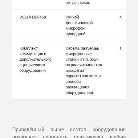
петличными.
VOLTA DM-b58
Ручной
4
динамический
микрофон
проводной.
Комплект
Кабели, разъёмы,
1
коммутации и
микрофонные
дополнительного
стойки и т.п. (кол-
сценического
во рассчитывается
оборудования
исходя из
параметров зала и
способа
размещения
оборудования).
Приведённый выше состав оборудования
позволяет проводить практически любые