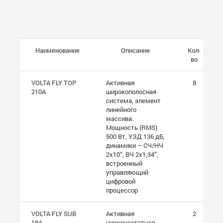
Наименование
Описание
Кол-
во
VOLTA FLY ТОР
Активная
8
210A
широкополосная
система, элемент
линейного
массива.
Мощность (RMS)
500 Вт, УЗД 136 дБ,
динамики – СЧ/НЧ
2х10”, ВЧ 2х1,34”,
встроенный
управляющий
цифровой
процессор
VOLTA FLY SUB
Активная
2
18A
низкочастотная