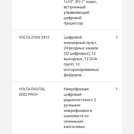
1х10”, ВЧ 1” коакс,
встроенный
управляющий
цифровой
процессор
VOLTA ZION 2412
Цифровой
1
микшерный пульт,
24 входных канала
(32 цифровых), 12
выходных, 12 DCA
групп, 13
моторизированных
фейдеров
VOLTA DIGITAL
Микрофонная
1
0202 PRO+
цифровая
радиосистема с 2
ручными
микрофонами в
комплекте со
сменными
капсюлями