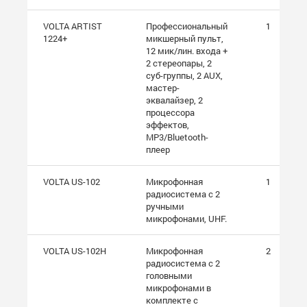
VOLTA ARTIST
Профессиональный
1
1224+
микшерный пульт,
12 мик/лин. входа +
2 стереопары, 2
суб-группы, 2 AUX,
мастер-
эквалайзер, 2
процессора
эффектов,
MP3/Bluetooth-
плеер
VOLTA US-102
Микрофонная
1
радиосистема с 2
ручными
микрофонами, UHF.
VOLTA US-102H
Микрофонная
2
радиосистема с 2
головными
микрофонами в
комплекте с