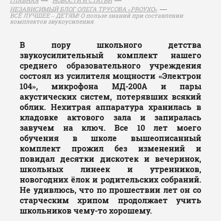
НЕЗАВИСИМЫЙ БЛОГ ОЛЕГА ТРУСОВА «PROУХО»
ВСЁ ЛУЧШЕЕ – ДЕТЯМ! О пользе знаний при составлении
комплектов звукоусиления
В пору школьного детства
звукоусилительный комплект нашего
среднего образовательного учреждения
состоял из усилителя мощности «Электрон
104», микрофона МД-200А и пары
акустических систем, потерявших всякий
облик. Нехитрая аппаратура хранилась в
кладовке актового зала и запиралась
завучем на ключ. Все 10 лет моего
обучения в школе вышеописанный
комплект прожил без изменений и
повидал десятки дискотек и вечеринок,
школьных линеек и утренников,
новогодних ёлок и родительских собраний.
Не удивлюсь, что по прошествии лет он со
старческим хрипом продолжает учить
школьников чему-то хорошему.