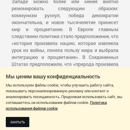
Западе можно более или менее внятно
резюмировать следующим образом:
коммунизм рухнул, победа демократии
окончательна, и новое тысячелетие принесет
мир и процветание. В Европе главным
следствием политики стало предположение, что
«история произвела нацию, которая извлекла
урок из войны, поняла пользу мира и выбрала
интеграцию и процветание». В Соединенных
Штатах предположили, что «природа произвела
рынок, который произвел демократию, которая
Мы ценим вашу конфиденциальность
произвела счастье».
Мы используем файлы cookie, чтобы улучшить работу сайта,
Неспособность основной страны бывшего
показывать персонализированную рекламу или контент и
советского блока пойти по пути экономических,
анализировать посещаемость. Продолжая использовать сайт, вы
политических и социальных реформ, побудила
соглашаетесь на использование файлов cookie.
Политика
использования файлов cookie
Кремль провозгласить «политику вечности». «В
то время, как неизбежность обещает лучшее
будущее для всех, вечность ставит нацию в
ЗАКРЫТЬ
центр циклической истории о жертвах. Время