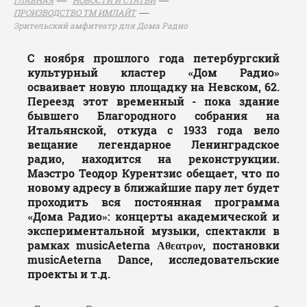
ПРОИЗВОДСТВО ТМ ИМЛАЙТ
Зрительский амфитеатр для Дома Радио
С ноября прошлого года петербургский
культурный кластер «Дом Радио»
осваивает новую площадку на Невском, 62.
Переезд этот временный - пока здание
бывшего Благородного собрания на
Итальянской, откуда с 1933 года вело
вещание легендарное Ленинградское
радио, находится на реконструкции.
Маэстро Теодор Курентзис обещает, что по
новому адресу в ближайшие пару лет будет
проходить вся постоянная программа
«Дома Радио»: концерты академической и
экспериментальной музыки, спектакли в
рамках musicAeterna Αθεατρον, постановки
musicAeterna Dance, исследовательские
проекты и т.д.