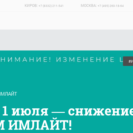
КИРОВ:
МОСКВА:
+7 (8332) 211-541
+7 (495) 260-18-64
#
ИМЛАЙТ
1 июля — снижение
М ИМЛАЙТ!