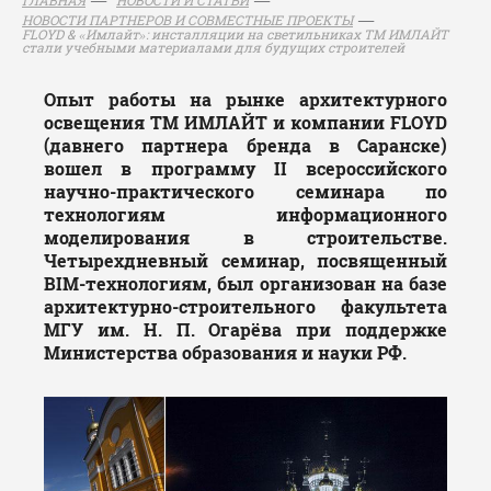
НОВОСТИ ПАРТНЕРОВ И СОВМЕСТНЫЕ ПРОЕКТЫ
FLOYD & «Имлайт»: инсталляции на светильниках ТМ ИМЛАЙТ
стали учебными материалами для будущих строителей
Опыт работы на рынке архитектурного
освещения ТМ ИМЛАЙТ и компании FLOYD
(давнего партнера бренда в Саранске)
вошел в программу II всероссийского
научно-практического семинара по
технологиям информационного
моделирования в строительстве.
Четырехдневный семинар, посвященный
BIM-технологиям, был организован на базе
архитектурно-строительного факультета
МГУ им. Н. П. Огарёва при поддержке
Министерства образования и науки РФ.