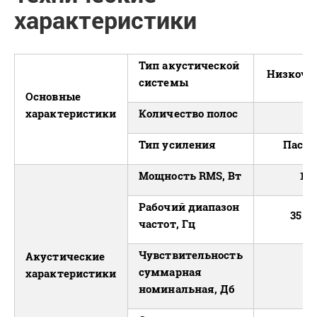
характеристики
Тип акустической
Низкоча
системы
Основные
характеристики
Количество полос
1
Тип усиления
Пасси
Мощность RMS, Вт
10
Рабочий диапазон
35 - 
частот, Гц
Чувствительность
Акустические
суммарная
9
характеристики
номинальная, Дб