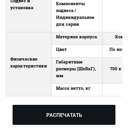
Подвес и
Компоненты
установка
подвеса /
д
Индивидуальное
для серии
Материал корпуса
Комп
Цвет
По номе
Физические
Габаритные
характеристики
размеры (ШхВхГ),
700 x 70
мм
Масса нетто, кг
2
РАСПЕЧАТАТЬ