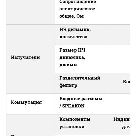
Сопротивление
электрическое
4
общее, Ом
НЧ динамик,
1
количество
Размер НЧ
Излучатели
динамика,
1
дюймы
Разделительный
Внеш
фильтр
Входные разъемы
Коммутация
1
/ SPEAKON
Компоненты
Индивид
установки
для с