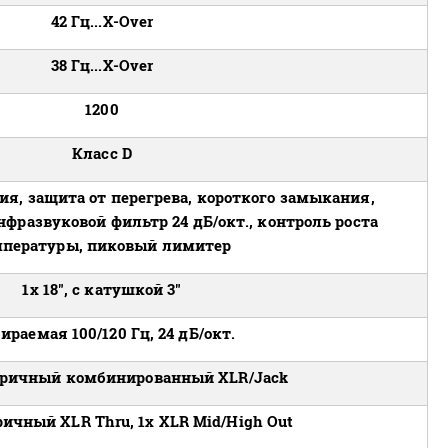
42 Гц...X-Over
38 Гц...X-Over
1200
Класс D
я, защита от перегрева, короткого замыкания,
нфразвуковой фильтр 24 дБ/окт., контроль роста
мпературы, пиковый лимитер
1х 18", c катушкой 3"
ираемая 100/120 Гц, 24 дБ/окт.
ричный комбинированный XLR/Jack
ичный XLR Thru, 1х XLR Mid/High Out