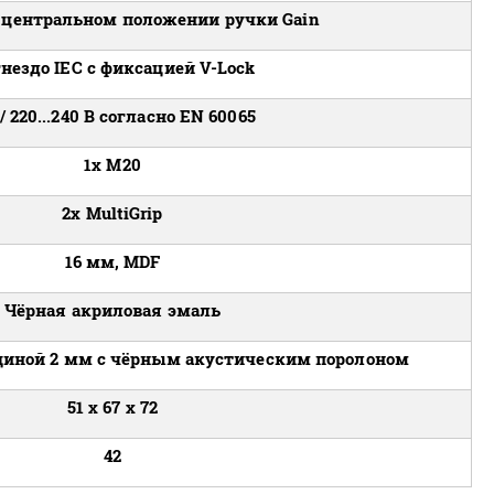
и центральном положении ручки Gain
гнездо IEC с фиксацией V-Lock
 / 220...240 В согласно EN 60065
1x M20
2x MultiGrip
16 мм, MDF
Чёрная акриловая эмаль
иной 2 мм с чёрным акустическим поролоном
51 x 67 x 72
42