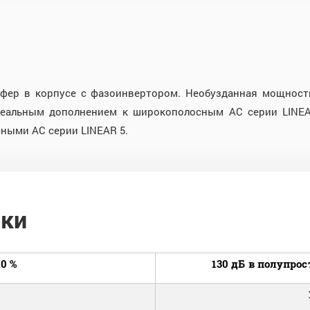
фер в корпусе с фазоинвертором. Необузданная мощность
деальным дополнением к широкополосным АС серии LINEA
ными АС серии LINEAR 5.
ики
0 %
130 дБ в полупрост