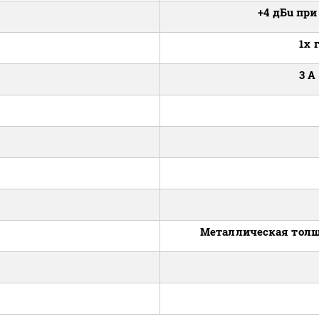
+4 дБu пр
1x 
3 A
Металлическая толщ