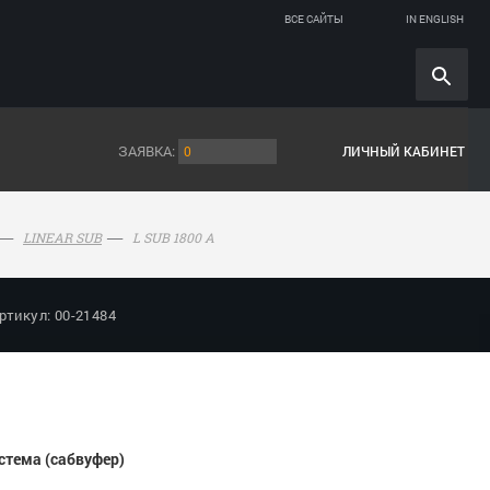
ВСЕ САЙТЫ
IN ENGLISH
ЗАЯВКА:
0
ЛИЧНЫЙ КАБИНЕТ
L SUB 1800 A
LINEAR SUB
ртикул: 00-21484
стема (сабвуфер)