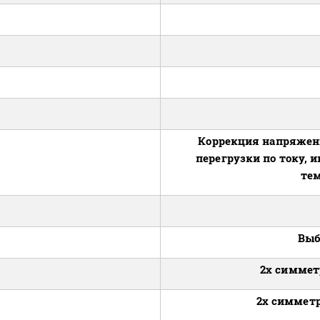
Коррекция напряжени
перегрузки по току, и
те
Выб
2x симмет
2х симметр