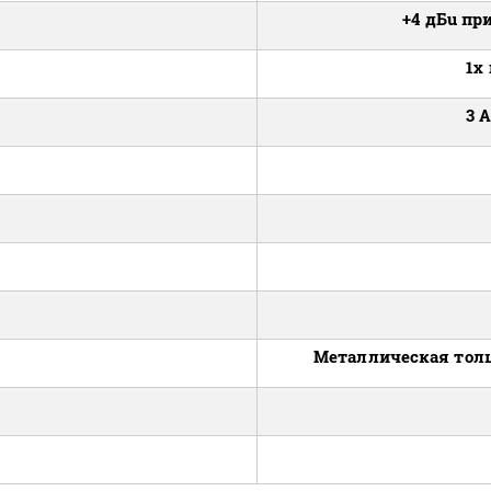
+4 дБu пр
1x
3 A
Металлическая тол