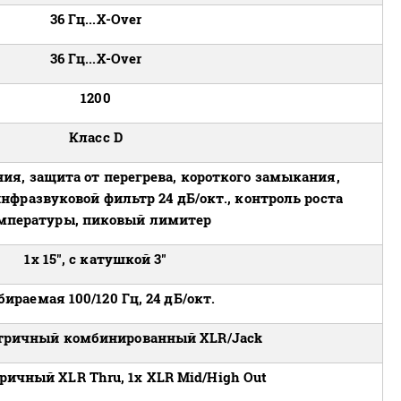
36 Гц...X-Over
36 Гц...X-Over
1200
Класс D
я, защита от перегрева, короткого замыкания,
инфразвуковой фильтр 24 дБ/окт., контроль роста
мпературы, пиковый лимитер
1х 15", c катушкой 3"
ираемая 100/120 Гц, 24 дБ/окт.
тричный комбинированный XLR/Jack
ричный XLR Thru, 1х XLR Mid/High Out