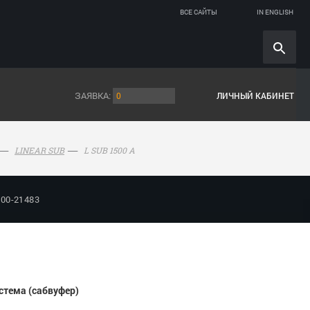
ВСЕ САЙТЫ
IN ENGLISH
ЗАЯВКА:
0
ЛИЧНЫЙ КАБИНЕТ
L SUB 1500 A
LINEAR SUB
 00-21483
стема (сабвуфер)