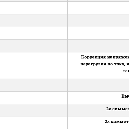
Коррекция напряжени
перегрузки по току, 
те
Выб
2x симме
2х симмет