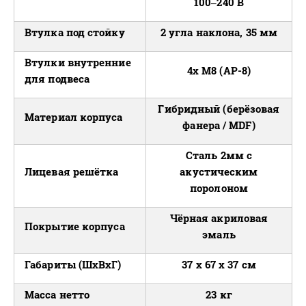
100–240 В
Втулка под стойку
2 угла наклона, 35 мм
Втулки внутренние
4x M8 (AP-8)
для подвеса
Гибридный (берёзовая
Материал корпуса
фанера / MDF)
Сталь 2мм с
Лицевая решётка
акустическим
поролоном
Чёрная акриловая
Покрытие корпуса
эмаль
Габариты (ШхВхГ)
37 x 67 x 37 cм
Масса нетто
23 кг