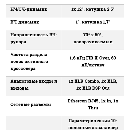
НЧ/СЧ-динамик
1x 12", катушка 2,5"
ВЧ-динамик
1", катушка 1,7"
Направленность ВЧ-
70° x 50°,
рупора
поворачиваемый
Частота раздела
1,6 кГц FIR X-Over, 60
полос активного
дБ/октаву
кроссовера
Аналоговые входы и
1x XLR Combo, 1x XLR,
выходы
1x XLR DSP Out
Ethercon RJ45, 1x In, 1x
Сетевые разъёмы
Thru
Параметрический 10-
полосный эквалайзер