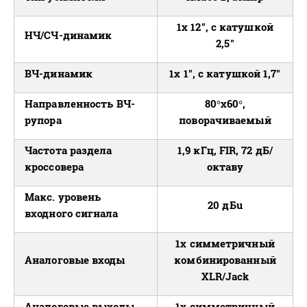
1х 12", c катушкой
НЧ/СЧ-динамик
2,5"
ВЧ-динамик
1х 1", c катушкой 1,7"
Направленность ВЧ-
80°х60°,
рупора
поворачиваемый
Частота раздела
1,9 кГц, FIR, 72 дБ/
кроссовера
октаву
Макс. уровень
20 дБu
входного сигнала
1х симметричный
Аналоговые входы
комбинированный
XLR/Jack
Аналоговые выходы
1х симметричный