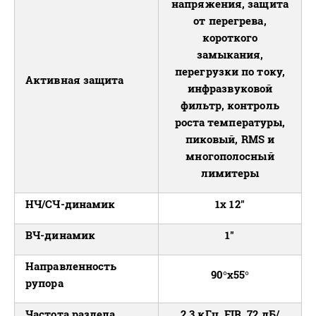
напряжения, защита
от перегрева,
короткого
замыкания,
перегрузки по току,
Активная защита
инфразвуковой
фильтр, контроль
роста температуры,
пиковый, RMS и
многополосный
лимитеры
НЧ/СЧ-динамик
1x 12"
ВЧ-динамик
1"
Направленность
90°x55°
рупора
Частота раздела
2,3 кГц, FIR, 72 дБ/