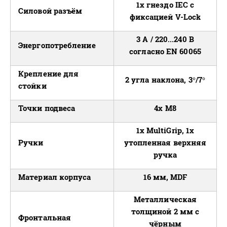
1x гнездо IEC с
Силовой разъём
фиксацией V-Lock
3 A / 220...240 В
Энергопотребление
согласно EN 60065
Крепление для
2 угла наклона, 3°/7°
стойки
Точки подвеса
4x M8
1x MultiGrip, 1x
Ручки
утопленная верхняя
ручка
Материал корпуса
16 мм, MDF
Металлическая
толщиной 2 мм с
Фронтальная
чёрным