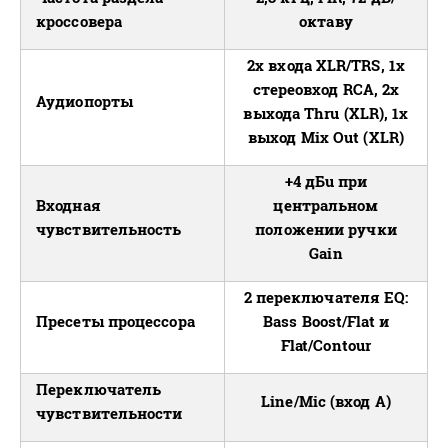
кроссовера
октаву
2x входа XLR/TRS, 1x
стереовход RCA, 2x
Аудиопорты
выхода Thru (XLR), 1x
выход Mix Out (XLR)
+4 дБu при
Входная
центральном
чувствительность
положении ручки
Gain
2 переключателя EQ:
Пресеты процессора
Bass Boost/Flat и
Flat/Contour
Переключатель
Line/Mic (вход A)
чувствительности