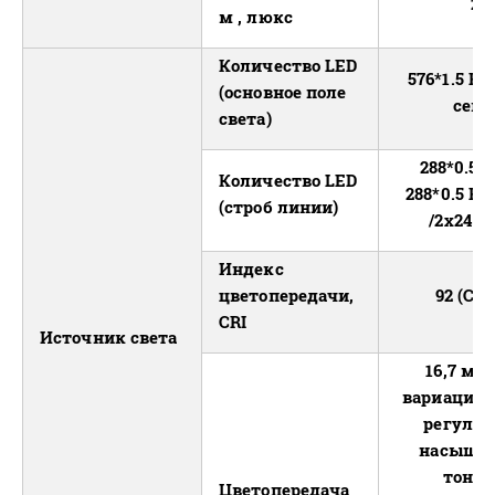
21
м , люкс
Количество LED
576*1.5 Вт
(основное поле
секц
света)
288*0.5 
Количество LED
288*0.5 В
(строб линии)
/2х24 с
Индекс
цветопередачи,
92 (CW
CRI
Источник света
16,7 мл
вариаций 
регулир
насыщен
тонов 
Цветопередача