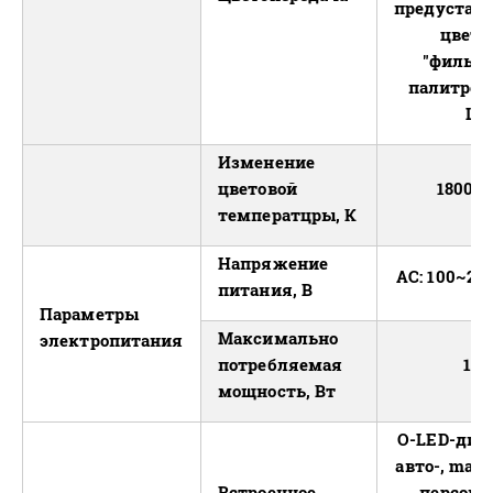
предустан
цвето
"фильтр
палитре 
LE
Изменение
цветовой
1800-1
температцры, К
Напряжение
АС: 100~240
питания, В
Параметры
Максимально
электропитания
потребляемая
100
мощность, Вт
O-LED-дис
авто-, mast
Встроенное
персона