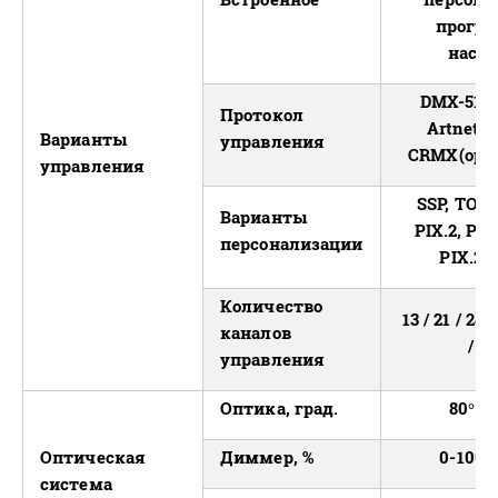
програ
настр
DMX-512 
Протокол
Artnet/ 
Варианты
управления
CRMX(opti
управления
SSP, TOUR
Варианты
PIX.2, PIX
персонализации
PIX.2 
Количество
13 / 21 / 240
каналов
/ 2
управления
Оптика, град.
80° - 
Оптическая
Диммер, %
0-100 2
система