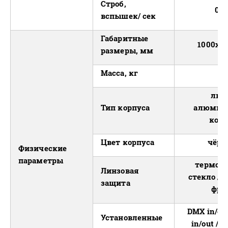
Строб,
0-2
вспышек/ сек
Габаритные
1000x12
размеры, мм
Масса, кг
9,
лит
Тип корпуса
алюмин
корп
Цвет корпуса
чёр
Физические
параметры
термост
Линзовая
стекло / 
защита
фро
DMX in/out
Установленные
in/out / 