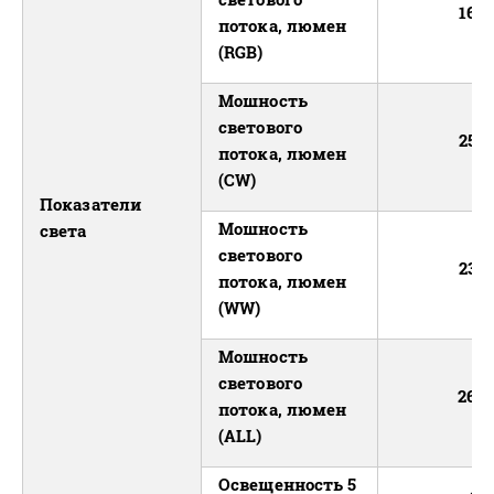
16 7
потока, люмен
(RGB)
Мошность
светового
25 6
потока, люмен
(CW)
Показатели
Мошность
света
светового
23 9
потока, люмен
(WW)
Мошность
светового
26 8
потока, люмен
(ALL)
Освещенность 5