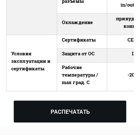
разъемы
in/out /
принудит
Охлаждение
конве
Сертификаты
CE, 
Условия
Защита от ОС
IP6
эксплуатации и
Рабочие
сертификаты
температуры /
-20...
max град. С
РАСПЕЧАТАТЬ