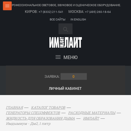
ПРОФЕССИОНАЛЬНОЕ СВЕТОВОЕ, ЗВУКОВОЕ И СЦЕНИЧЕСКОЕ ОБОРУДОВАНИЕ.
КИРОВ:
МОСКВА:
+7 (8332) 211-541
+7 (495) 260-18-64
ВСЕ САЙТЫ
IN ENGLISH
МЕНЮ
ЗАЯВКА:
0
ЛИЧНЫЙ КАБИНЕТ
ГЛАВНАЯ
КАТАЛОГ ТОВАРОВ
ГЕНЕРАТОРЫ СПЕЦЭФФЕКТОВ
РАСХОДНЫЕ МАТЕРИАЛЫ
ЖИДКОСТЬ ДЛЯ ОБРАЗОВАНИЯ ДЫМА
ИМЛАЙТ
Имдымиум - Дм2, 1 литр