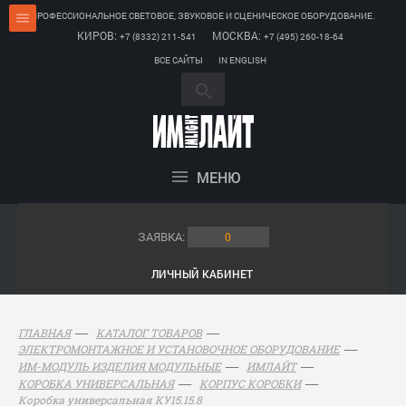
ПРОФЕССИОНАЛЬНОЕ СВЕТОВОЕ, ЗВУКОВОЕ И СЦЕНИЧЕСКОЕ ОБОРУДОВАНИЕ.
КИРОВ:
МОСКВА:
+7 (8332) 211-541
+7 (495) 260-18-64
ВСЕ САЙТЫ
IN ENGLISH
МЕНЮ
ЗАЯВКА:
0
ЛИЧНЫЙ КАБИНЕТ
ГЛАВНАЯ
КАТАЛОГ ТОВАРОВ
ЭЛЕКТРОМОНТАЖНОЕ И УСТАНОВОЧНОЕ ОБОРУДОВАНИЕ
ИМ-МОДУЛЬ ИЗДЕЛИЯ МОДУЛЬНЫЕ
ИМЛАЙТ
КОРОБКА УНИВЕРСАЛЬНАЯ
КОРПУС КОРОБКИ
Коробка универсальная КУ15.15.8