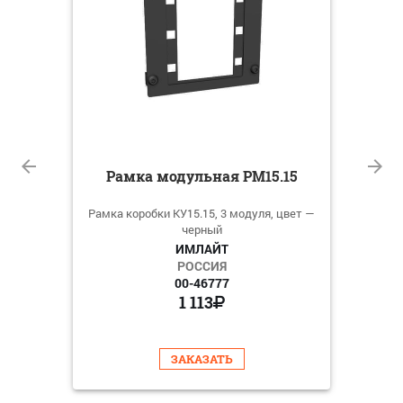
Рамка модульная РМ15.15
15
у
Рамка коробки КУ15.15, 3 модуля, цвет —
ной КУ
Крышк
черный
й
ИМЛАЙТ
РОССИЯ
00-46777
1 113
ЗАКАЗАТЬ