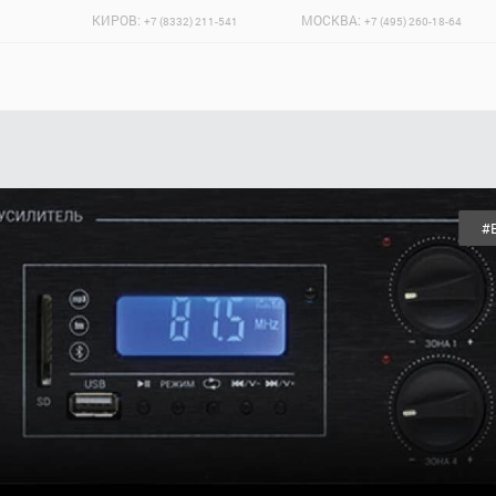
КИРОВ:
МОСКВА:
+7 (8332) 211-541
+7 (495) 260-18-64
#